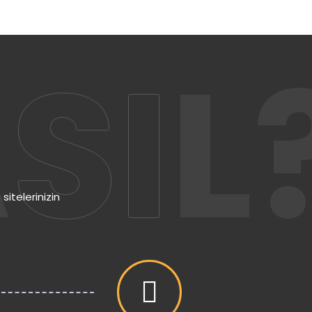
A
SI
L
sitelerinizin