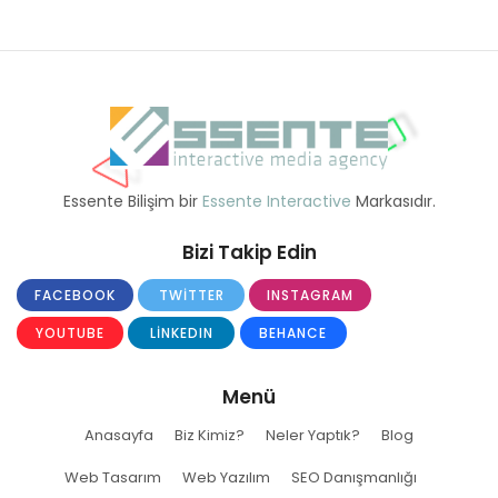
Essente Bilişim bir
Essente Interactive
Markasıdır.
Bizi Takip Edin
FACEBOOK
TWITTER
INSTAGRAM
YOUTUBE
LINKEDIN
BEHANCE
Menü
Anasayfa
Biz Kimiz?
Neler Yaptık?
Blog
Web Tasarım
Web Yazılım
SEO Danışmanlığı