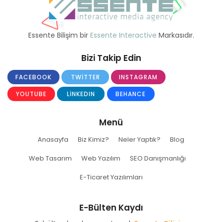
Essente Bilişim bir
Essente Interactive
Markasıdır.
Bizi Takip Edin
FACEBOOK
TWITTER
INSTAGRAM
YOUTUBE
LINKEDIN
BEHANCE
Menü
Anasayfa
Biz Kimiz?
Neler Yaptık?
Blog
Web Tasarım
Web Yazılım
SEO Danışmanlığı
E-Ticaret Yazılımları
E-Bülten Kaydı