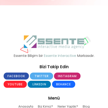
Essente Bilişim bir
Essente Interactive
Markasıdır.
Bizi Takip Edin
FACEBOOK
TWITTER
INSTAGRAM
YOUTUBE
LINKEDIN
BEHANCE
Menü
Anasayfa
Biz Kimiz?
Neler Yaptık?
Blog