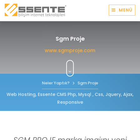
MENÜ
Sgm Proje
www.sgmproje.com
Neler Yaptık?
Sgm Proje
Web Hosting, Essente CMS Php, Mysql , Css, Jquery, Ajax,
Responsive