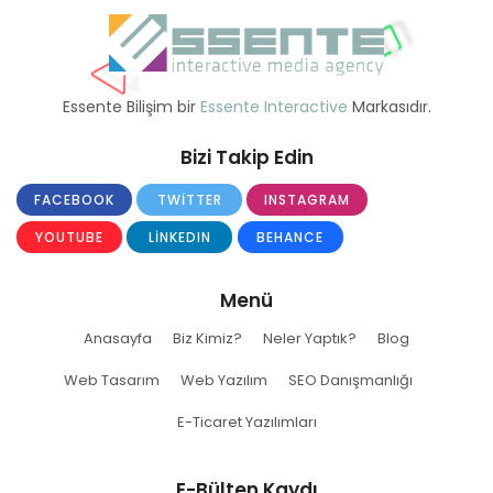
Essente Bilişim bir
Essente Interactive
Markasıdır.
Bizi Takip Edin
FACEBOOK
TWITTER
INSTAGRAM
YOUTUBE
LINKEDIN
BEHANCE
Menü
Anasayfa
Biz Kimiz?
Neler Yaptık?
Blog
Web Tasarım
Web Yazılım
SEO Danışmanlığı
E-Ticaret Yazılımları
E-Bülten Kaydı