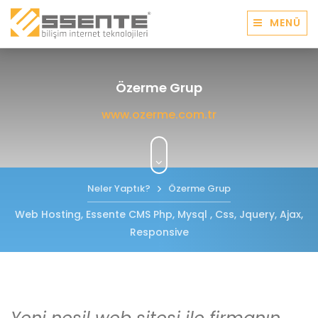
MENÜ
Özerme Grup
www.ozerme.com.tr
Neler Yaptık?
Özerme Grup
Web Hosting, Essente CMS Php, Mysql , Css, Jquery, Ajax,
Responsive