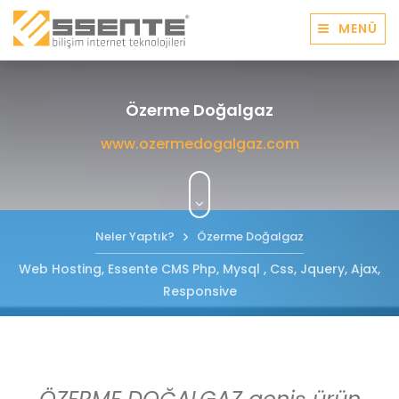
MENÜ
Özerme Doğalgaz
www.ozermedogalgaz.com
Neler Yaptık?
Özerme Doğalgaz
Web Hosting, Essente CMS Php, Mysql , Css, Jquery, Ajax,
Responsive