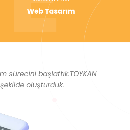
Web Tasarım
şim sürecini başlattık.TOYKAN
 şekilde oluşturduk.