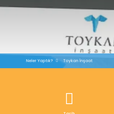
Neler Yaptık?
Toykan İnşaat
Tarih