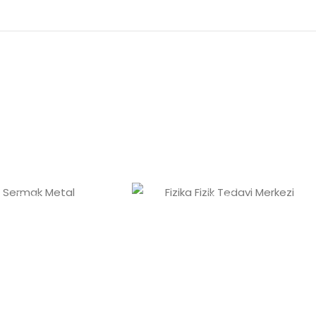
rmak Metal
Fizika Fizik Tedavi
Merkezi