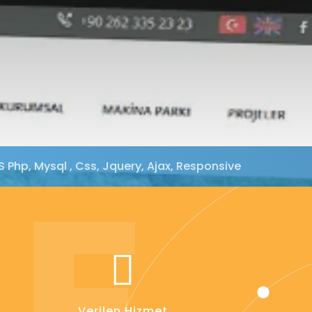
E
Php, Mysql , Css, Jquery, Ajax, Responsive
Verilen Hizmet